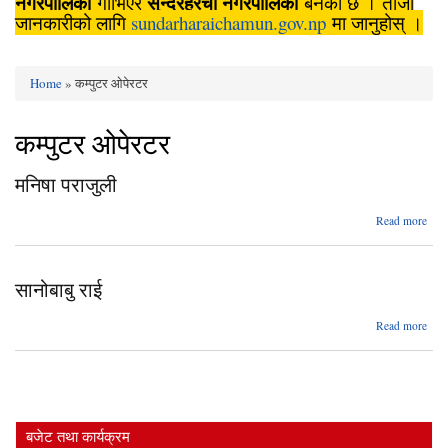
नगरपालिका
सुन्दरहरैँचा
नगरपालिका
गाभिएर
बनेको छ । ताजा
जानकारीको लागि
sundarharaichamun.gov.np
मा जानुहोस् ।
Home
» कम्पुटर ओपेरटर
You are here
कम्पुटर ओपेरटर
मनिषा पराजुली
abo
Read more
मनि
पराजु
सानोबाबु राई
abo
Read more
सानोब
बजेट तथा कार्यक्रम