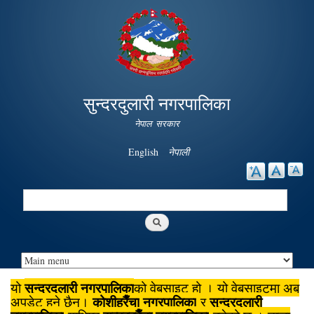
Skip to
main
content
सुन्दरदुलारी नगरपालिका
नेपाल सरकार
English
नेपाली
Search
Search form
सुन्दरदुलारी नगरपालिका
यो
को वेबसाइट हो । यो वेबसाइटमा अब
कोशीहरैँचा
नगरपालिका
सुन्दरदुलारी
अपडेट हुने छैन।
र