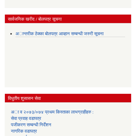
सार्वजनिक खरीद / बोलपत्र सूचना
अान्तरीक ठेक्का बोलपत्र आव्हान सम्बन्धी जरुरी सूचना
विधुतीय शुसासन सेवा
अा व २०७३/०७४ प्रथम किस्ताका लाभग्राहीहरु :
सेवा प्रवाह वडापत्र
प‌जीकरण सम्बन्धी निर्देशन
नागरिक वडापत्र