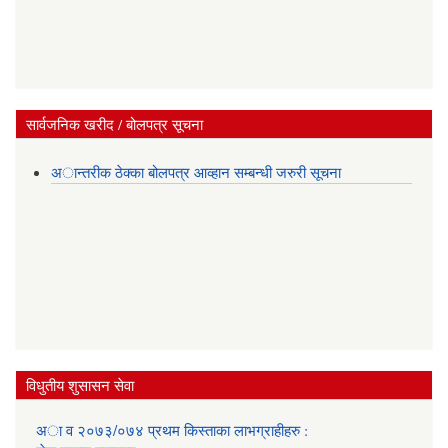
सार्वजनिक खरीद / बोलपत्र सूचना
अान्तरीक ठेक्का बोलपत्र आव्हान सम्बन्धी जरुरी सूचना
विधुतीय शुसासन सेवा
अा व २०७३/०७४ प्रथम किस्ताका लाभग्राहीहरु :