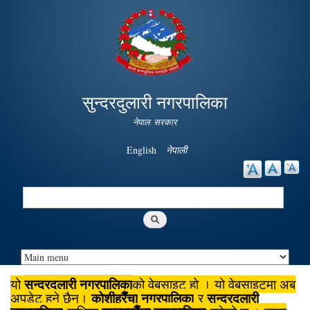
Skip to
main
content
सुन्दरदुलारी नगरपालिका
नेपाल सरकार
English
नेपाली
Search
Search form
सुन्दरदुलारी नगरपालिका
यो
को वेबसाइट हो । यो वेबसाइटमा अब
कोशीहरैँचा
नगरपालिका
सुन्दरदुलारी
अपडेट हुने छैन।
र