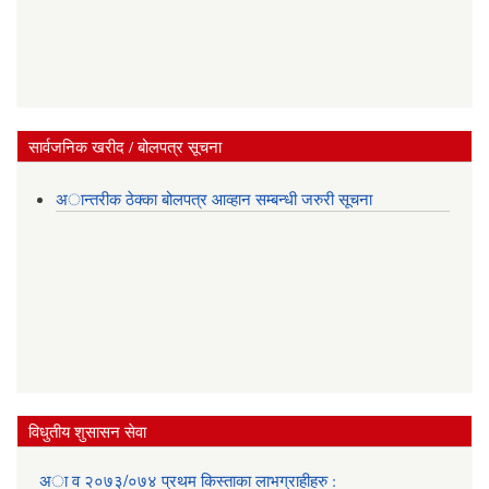
सार्वजनिक खरीद / बोलपत्र सूचना
अान्तरीक ठेक्का बोलपत्र आव्हान सम्बन्धी जरुरी सूचना
विधुतीय शुसासन सेवा
अा व २०७३/०७४ प्रथम किस्ताका लाभग्राहीहरु :