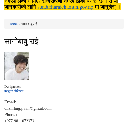
नगरपालिका
सुन्दरहरैँचा
नगरपालिका
गाभिएर
बनेको छ । ताजा
जानकारीको लागि
sundarharaichamun.gov.np
मा जानुहोस् ।
Home
» सानोबाबु राई
You are here
सानोबाबु राई
Designation:
कम्पुटर ओपेरटर
Email:
chamling.jivan@gmail.com
Phone:
+977-9811072373