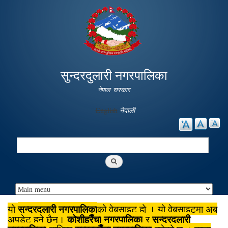
Skip to
main
content
सुन्दरदुलारी नगरपालिका
नेपाल सरकार
English
नेपाली
Search
Search form
सुन्दरदुलारी नगरपालिका
यो
को वेबसाइट हो । यो वेबसाइटमा अब
कोशीहरैँचा
नगरपालिका
सुन्दरदुलारी
अपडेट हुने छैन।
र