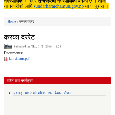
नगरपालिका
सुन्दरहरैँचा
नगरपालिका
गाभिएर
बनेको छ । ताजा
जानकारीको लागि
sundarharaichamun.gov.np
मा जानुहोस् ।
Home
» करका दररेट
You are here
करका दररेट
Submitted on:
Thu, 01/21/2016 - 11:28
Documents:
kar dastur.pdf
बजेट तथा कार्यक्रम
२०७३।०७४ को बार्षिक नगर बिकास योजना