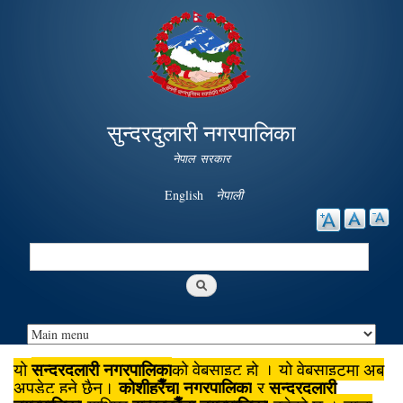
Skip to
main
content
सुन्दरदुलारी नगरपालिका
नेपाल सरकार
English
नेपाली
Search
Search form
सुन्दरदुलारी नगरपालिका
यो
को वेबसाइट हो । यो वेबसाइटमा अब
कोशीहरैँचा
नगरपालिका
सुन्दरदुलारी
अपडेट हुने छैन।
र