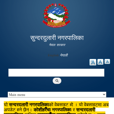
Skip to
main
content
सुन्दरदुलारी नगरपालिका
नेपाल सरकार
English
नेपाली
Search
Search form
सुन्दरदुलारी नगरपालिका
यो
को वेबसाइट हो । यो वेबसाइटमा अब
कोशीहरैँचा
नगरपालिका
सुन्दरदुलारी
अपडेट हुने छैन।
र