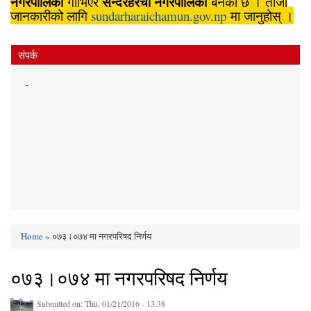
नगरपालिका
सुन्दरहरैँचा
नगरपालिका
गाभिएर
बनेको छ । ताजा
जानकारीको लागि
sundarharaichamun.gov.np
मा जानुहोस् ।
संपर्क
-
Home
» ०७३।०७४ मा नगरपरिषद निर्णय
You are here
०७३।०७४ मा नगरपरिषद निर्णय
Submitted on:
Thu, 01/21/2016 - 13:38