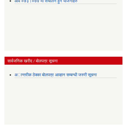
आव ०७३।०७४ मा संचालन हुने योजनाहरु
सार्वजनिक खरीद / बोलपत्र सूचना
अान्तरीक ठेक्का बोलपत्र आव्हान सम्बन्धी जरुरी सूचना