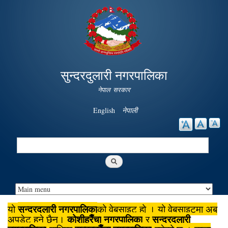
Skip to
main
content
सुन्दरदुलारी नगरपालिका
नेपाल सरकार
English
नेपाली
Search
Search form
सुन्दरदुलारी नगरपालिका
यो
को वेबसाइट हो । यो वेबसाइटमा अब
कोशीहरैँचा
नगरपालिका
सुन्दरदुलारी
अपडेट हुने छैन।
र