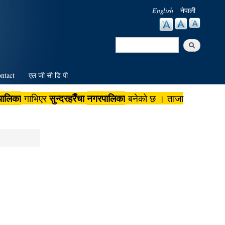
English
नेपाली
Search
Search form
ntact
एल जी सी डि पी
पालिका
सुन्दरहरैँचा
नगरपालिका
गाभिएर
बनेको छ । ताजा